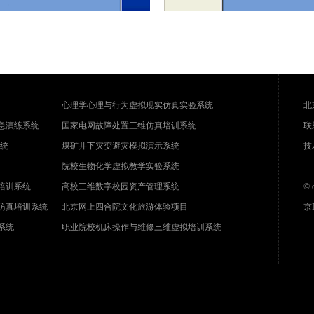
心理学心理与行为虚拟现实仿真实验系统
北
急演练系统
国家电网故障处置三维仿真培训系统
联系
系统
煤矿井下灾变避灾模拟演示系统
技
院校生物化学虚拟教学实验系统
培训系统
高校三维数字校园资产管理系统
© 
仿真培训系统
北京网上四合院文化旅游体验项目
京I
系统
职业院校机床操作与维修三维虚拟培训系统