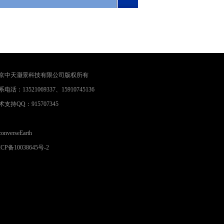
京中天灏景科技有限公司版权所有
电话：13521069337、15910745136
术支持QQ：915707345
converseEarth
CP备10038645号-2